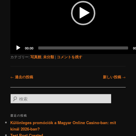
00:00
0
カテゴリー:
写真館
,
未分類
|
コメントを残す
投
←
過去の投稿
新しい投稿
→
稿
ナ
ビ
検
ゲ
索
ー
シ
最近の投稿
ョ
Különleges promóciók a Magyar Online Casino-ban: mit
ン
kínál 2026-ban?
Test Post Created