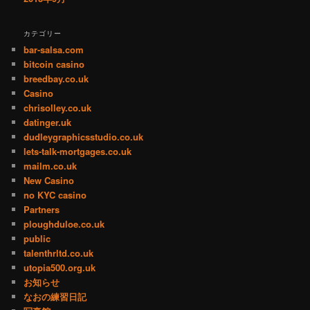
カテゴリー
bar-salsa.com
bitcoin casino
breedbay.co.uk
Casino
chrisolley.co.uk
datinger.uk
dudleygraphicsstudio.co.uk
lets-talk-mortgages.co.uk
mailm.co.uk
New Casino
no KYC casino
Partners
ploughduloe.co.uk
public
talenthrltd.co.uk
utopia500.org.uk
お知らせ
なおの練習日記