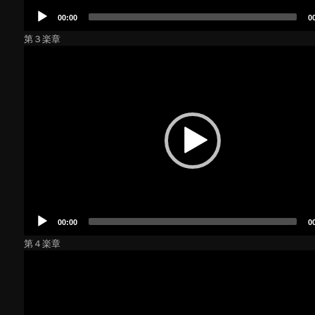
00:00
0
第３楽章
Video
Player
00:00
0
第４楽章
Video
Player