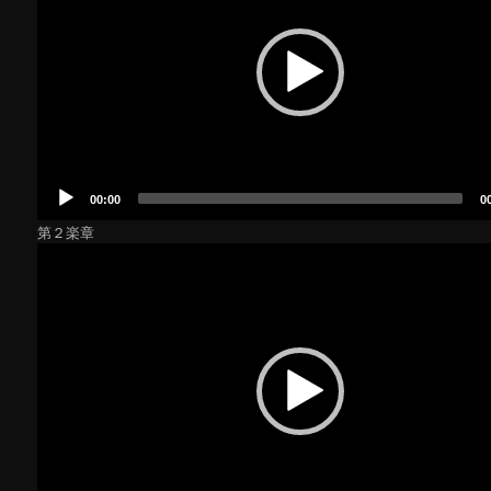
00:00
0
第２楽章
Video
Player