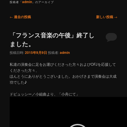
ュ
admin
投稿者「
」のアーカイブ
ー
コ
ン
投
←
過去の投稿
新しい投稿
→
稿
ン
テ
ナ
「フランス音楽の午後」終了し
ビ
テ
ン
ゲ
ました。
ー
ン
ツ
シ
投稿日時:
2015年9月9日
投稿者:
admin
ョ
ツ
へ
ン
私達の演奏会に足をお運びくださった方々およびOFJを応援して
くださった方々、
へ
移
ほんとうにありがとうございました。おかげさまで演奏会は大成
功でした♪
移
動
ドビュッシー／小組曲より、「小舟にて」
動
Video
Player