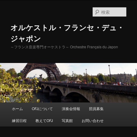
検
索
オルケストル・フランセ・デュ・
ジャポン
～フランス音楽専門オーケストラ～ Orchestre Français du Japon
メ
ホーム
OFJについて
演奏会情報
団員募集
メ
サ
イ
ン
練習日程
教えてOFJ
写真館
お問い合わせ
イ
ブ
メ
ニ
ン
コ