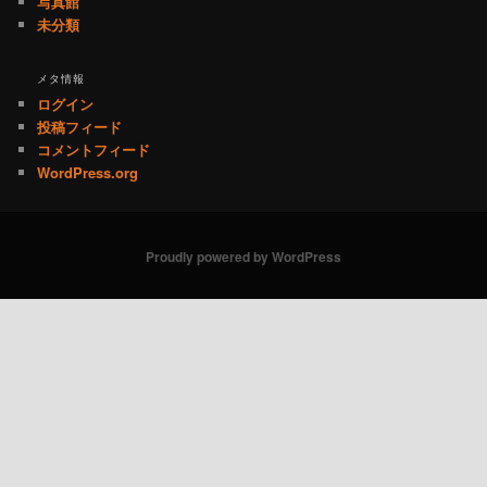
写真館
未分類
メタ情報
ログイン
投稿フィード
コメントフィード
WordPress.org
Proudly powered by WordPress