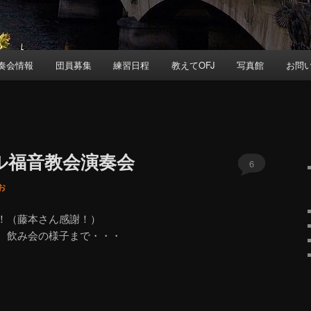
奏会情報
団員募集
練習日程
教えてOFJ
写真館
お問
ーテル福音教会演奏会
6
お
！（藤本さん感謝！）
、飲み会の様子まで・・・