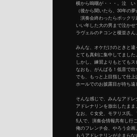
横から嗚咽が・・・。泣 い
（後から聞いたら、30年の
演奏会終わったらポックリ
いい年した大の男まで泣かせ
ラヴェルのＰコンと榎並さん
みんな、オケだけのときと違
とても真剣に集中してました
しかし、練習よりもとてもス
なおも、がんばる！低音で出
でも、もっと上目指して仕上
ホールでのお披露目が待ち遠
そんな感じで、みんなアドレ
アドレナリンを放出したまま
なお、Ｃ女史、モヲリス氏、
5人で、演奏会情報共有し行
俺のフレンチ会、やろう企画
もうアドレナリンが止まらな