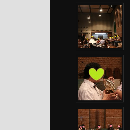
へ
移
移
動
動