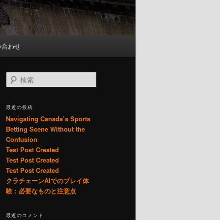
い合わせ
検
索
最近の投稿
Navigating Canada’s Sports
Betting Scene Without the
Confusion
Test Post Created
Test Post Created
Test Post Created
クラチェーンAIでのプレイ体
験：必要なものと注意点
最近のコメント