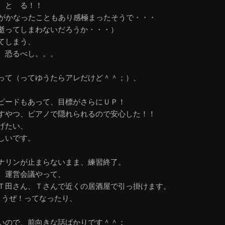
 と る！！
夢がかなったこともあり感極まったそうで・・・
逝ってしまわないだろうか・・・）
てしまう、
、恐るべし。。。
って（ってゆうたらアレだけど＾＾；）、
。
ピードもあって、目標がさらにＵＰ！
すやつ、ピアノで隠れられるので安心した！！
げたい、
しいです。
ナリンが止まらないまま、練習終了。
、運営会議やって、
Ｔ田さん、Ｔさんで近くの居酒屋で引っ掛けます。
こうぜ！ってなったり、
、
いので、前向きな話ばかりです＾＾；