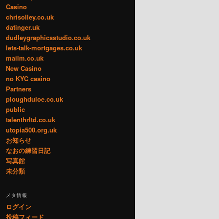
Casino
chrisolley.co.uk
datinger.uk
dudleygraphicsstudio.co.uk
lets-talk-mortgages.co.uk
mailm.co.uk
New Casino
no KYC casino
Partners
ploughduloe.co.uk
public
talenthrltd.co.uk
utopia500.org.uk
お知らせ
なおの練習日記
写真館
未分類
メタ情報
ログイン
投稿フィード