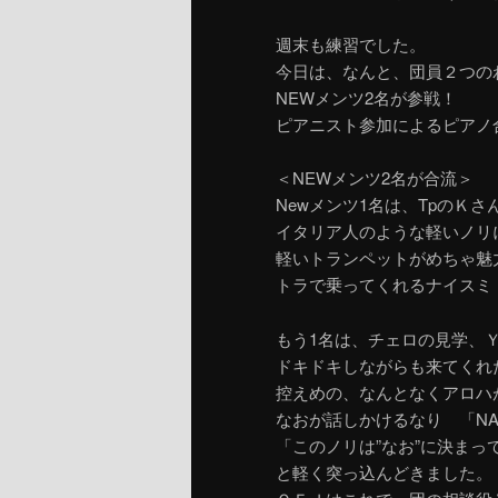
週末も練習でした。
今日は、なんと、団員２つの
NEWメンツ2名が参戦！
ピアニスト参加によるピアノ
＜NEWメンツ2名が合流＞
Newメンツ1名は、TpのＫ
イタリア人のような軽いノリ
軽いトランペットがめちゃ魅
トラで乗ってくれるナイスミ
もう1名は、チェロの見学、
ドキドキしながらも来てくれ
控えめの、なんとなくアロハ
なおが話しかけるなり 「N
「このノリは”なお”に決まっ
と軽く突っ込んどきました。