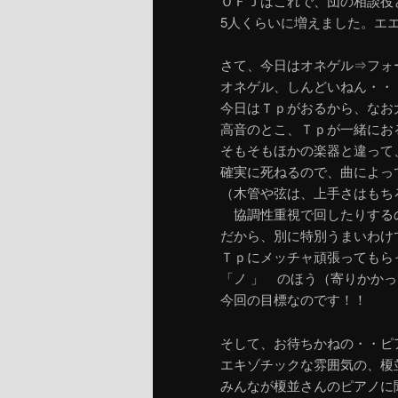
ＯＦＪはこれで、団の相談役
5人くらいに増えました。エ
さて、今日はオネゲル⇒フォ
オネゲル、しんどいねん・・
今日はＴｐがおるから、なお
高音のとこ、Ｔｐが一緒にお
そもそもほかの楽器と違って
確実に死ねるので、曲によっ
（木管や弦は、上手さはもち
協調性重視で回したりする
だから、別に特別うまいわけ
Ｔｐにメッチャ頑張ってもら
「ノ 」 のほう（寄りかか
今回の目標なのです！！
そして、お待ちかねの・・ピ
エキゾチックな雰囲気の、榎
みんなが榎並さんのピアノに