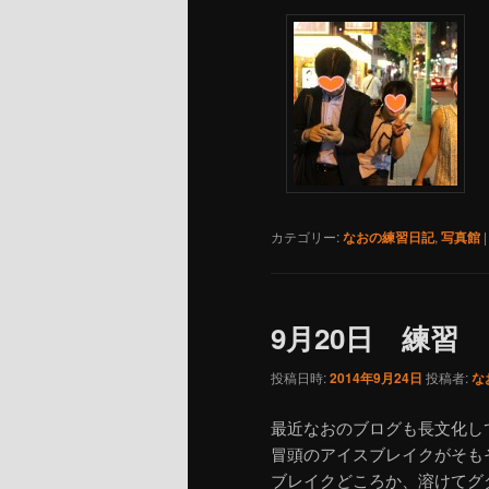
カテゴリー:
なおの練習日記
,
写真館
9月20日 練習
投稿日時:
2014年9月24日
投稿者:
な
最近なおのブログも長文化し
冒頭のアイスブレイクがそも
ブレイクどころか、溶けてグ