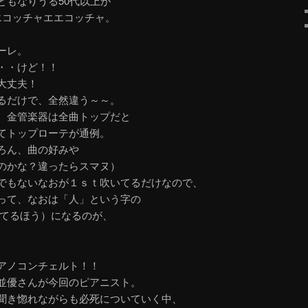
ともなりうる50代以上が
エコッチャエエコッチャ。
ーレ。
・・けど！！
大丈夫！
るだけで、全然違う～～。
、金管楽器は全曲トップだと
てトップローテが通例。
ろん、曲の好みや
のかな？違ったらスマヌ）
でもないなおが１ｓｔ吹いてるだけなので、
って、なおは「人」という字の
ってるほう）になるのが、
アノコンチェルト！！
並優さんが今回のピアニスト。
聞き惚れながらも必死についていく中、