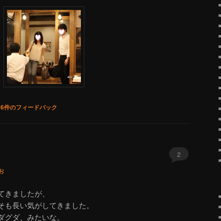
|
6
件のフィードバック
2
お
てきましたが、
そも長い気がしてきました。
ダグダ、みたいな。