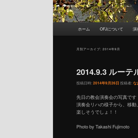
メ
ホーム
OFJについて
演
メ
サ
イ
ン
イ
ブ
メ
月別アーカイブ:
2014年9月
ニ
ン
コ
ュ
2014.9.3 ル
ー
コ
ン
投稿日時:
2014年9月26日
投稿者:
な
ン
テ
先日の教会演奏会の写真です
演奏会リハの様子から、移動
テ
ン
楽しそうでしょ！！
ン
ツ
Photo by Takashi Fujimoto
ツ
へ