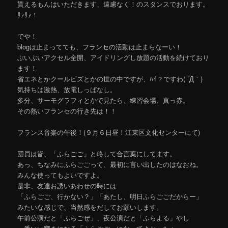
貰えるもんはいただきます、遠慮なく！のスタンスでおります。
ｻｧｻｧ！
でや！
blogは止まってても、フランセの活動は止まらなーい！
ぶいぶいアクセル全開、アイドリングし放題の活動を続けており
ます！
省エネとかクールビズとかの世の中ですが、ﾊｲ？ですわ( ´Д｀)
気持ちは激熱、放電しっぱなし。
多分、サーモグラフィとかで見たら、練習会場、真っ赤。
その熱いフランセの行き先は！！
フランス音楽の午後！(９月６日昼！江東区文化センターにて)
団員は皆、「ふらごご」と略して合言葉にしてます。
あっ、ちなみにふらごごって、最初に言い出したのはなおね。
みんな使ってもよいですよ。
是非、友達お誘いあわせの時には
「ふらごご、行かない？」「あたし、明日ふらごごだからー」
みたいな感じで、当然感をだしてお願いします。
午前公演だと「ふらごぜ」、夜公演だと「ふらよる」やし