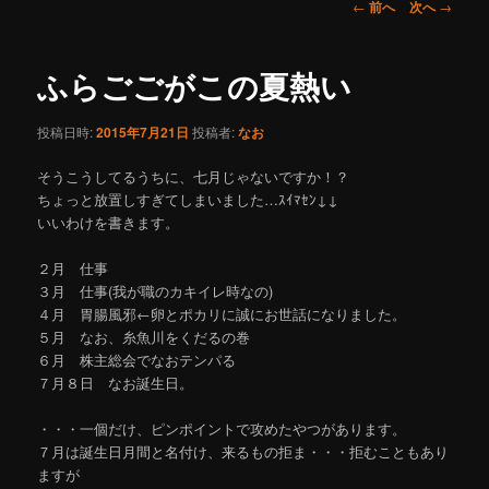
ュ
投
←
前へ
次へ
→
ー
稿
コ
ナ
ビ
ふらごごがこの夏熱い
ン
ゲ
ー
投稿日時:
2015年7月21日
投稿者:
なお
テ
シ
ョ
そうこうしてるうちに、七月じゃないですか！？
ン
ン
ちょっと放置しすぎてしまいました…ｽｲﾏｾﾝ↓↓
いいわけを書きます。
ツ
２月 仕事
へ
３月 仕事(我が職のカキイレ時なの)
４月 胃腸風邪←卵とポカリに誠にお世話になりました。
移
５月 なお、糸魚川をくだるの巻
６月 株主総会でなおテンパる
動
７月８日 なお誕生日。
・・・一個だけ、ピンポイントで攻めたやつがあります。
７月は誕生日月間と名付け、来るもの拒ま・・・拒むこともあり
ますが