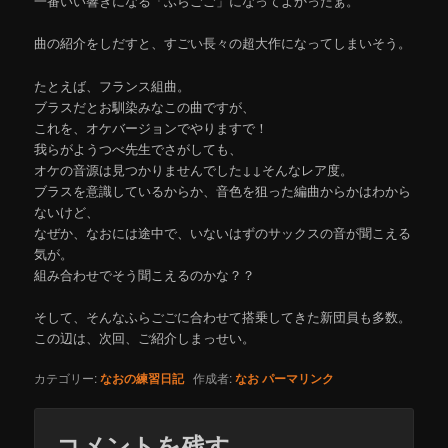
一番いい響きになる「ふらごご」になってよかったぁ。
曲の紹介をしだすと、すごい長々の超大作になってしまいそう。
たとえば、フランス組曲。
ブラスだとお馴染みなこの曲ですが、
これを、オケバージョンでやりますで！
我らがようつべ先生でさがしても、
オケの音源は見つかりませんでした↓↓そんなレア度。
ブラスを意識しているからか、音色を狙った編曲からかはわから
ないけど、
なぜか、なおには途中で、いないはずのサックスの音が聞こえる
気が。
組み合わせでそう聞こえるのかな？？
そして、そんなふらごごに合わせて搭乗してきた新団員も多数。
この辺は、次回、ご紹介しまっせい。
カテゴリー:
なおの練習日記
作成者:
なお
パーマリンク
コメントを残す