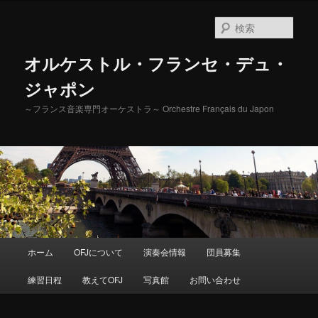
検
索
オルケストル・フランセ・デュ・
ジャポン
～フランス音楽専門オーケストラ～ Orchestre Français du Japon
メ
ホーム
OFJについて
演奏会情報
団員募集
メ
イ
ン
練習日程
教えてOFJ
写真館
お問い合わせ
イ
メ
ニ
ン