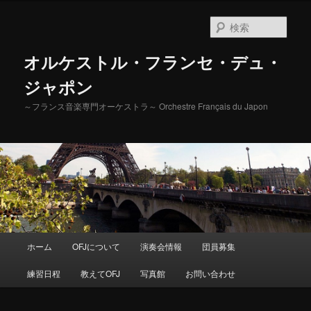
検
索
オルケストル・フランセ・デュ・
ジャポン
～フランス音楽専門オーケストラ～ Orchestre Français du Japon
メ
ホーム
OFJについて
演奏会情報
団員募集
メ
イ
ン
練習日程
教えてOFJ
写真館
お問い合わせ
イ
メ
ニ
ン