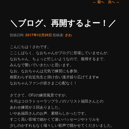
ュ
投
←
前へ
次へ
→
ー
稿
コ
ナ
ビ
＼ブログ、再開するよー！／
ン
ゲ
ー
投稿日時:
2017年12月29日
投稿者:
さわ
テ
シ
ョ
こんにちは！さわです。
ン
ン
ここしばらく、なおちゃんがブログに登場していませんが、
なおちゃん、ちょっと忙しいようなので、復帰するまで、
ツ
みんなで繋いでいきたいと思います。
なお、なおちゃんは元気で練習にも参加、
へ
相変わらず右近先生と掛け合い漫才繰り広げてますw
なおちゃんファンの皆さまご心配なく！
移
さてさて、OFJの練習風景ですが、
動
今月はコロラトゥーラソプラノのソリスト福田さんとの
あわせ練習が２回ありました。
いやあ福田さんのお声、素晴らしかったです。
すごく高い音域で細かくて速いパッセージやトリルを
少しのかすれもなく瑞々しい歌声で聴かせてくださいました。