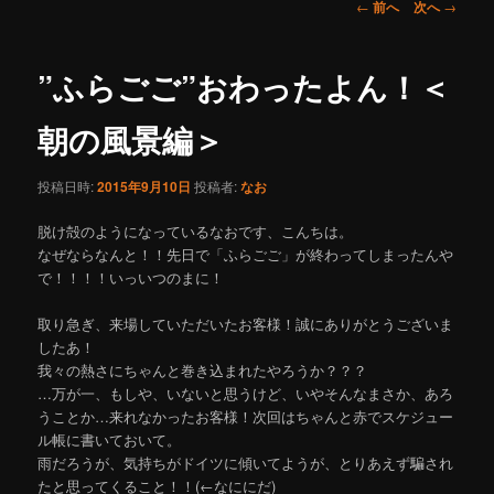
ュ
投
←
前へ
次へ
→
ー
稿
コ
ナ
ビ
”ふらごご”おわったよん！＜
ン
ゲ
ー
朝の風景編＞
テ
シ
ョ
ン
投稿日時:
2015年9月10日
投稿者:
なお
ン
脱け殻のようになっているなおです、こんちは。
ツ
なぜならなんと！！先日で「ふらごご」が終わってしまったんや
で！！！！いっいつのまに！
へ
取り急ぎ、来場していただいたお客様！誠にありがとうございま
移
したあ！
我々の熱さにちゃんと巻き込まれたやろうか？？？
動
…万が一、もしや、いないと思うけど、いやそんなまさか、あろ
うことか…来れなかったお客様！次回はちゃんと赤でスケジュー
ル帳に書いておいて。
雨だろうが、気持ちがドイツに傾いてようが、とりあえず騙され
たと思ってくること！！(←なににだ)