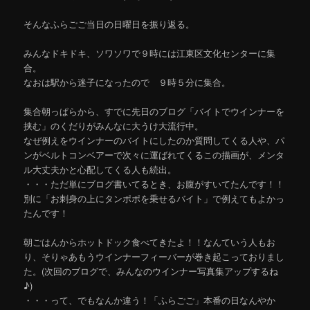
そんなふらごご当日の日曜日を振り返る。
みんなドキドキ、ソワソワで９時には江東区文化センターに集
合。
なおは駅から迷子になったので ９時５分に集合。
集合朝っぱらから、すでに先日のブログ「バイトでウインナーを
挟む」のくだりがみんなに大うけ大流行中。
なぜ例えをウインナーのバイトにしたのか質問してくる人や、パ
ンがベルトコンベアーで次々に運ばれてくるこの描画が、メンタ
ル大丈夫かと心配してくる人も続出。
・・・ただ単にブログ書いてるとき、お腹がすいてたんです！！
別に「お刺身の上にタンポポを乗せるバイト」で例えてもよかっ
たんです！
朝ごはんからホットドック食べてきたよ！！なんていう人もお
り、そりゃあもうウインナーフィーバーが巻き起こっておりまし
た。(次回のブログで、みんなのウインナー写真集アップするね
♪)
・・・って、でもなんか違う！「ふらごご」本番の日なんやか