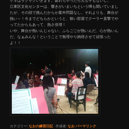
ゲネはサクサクいきます。疲れちゃったら元も子もないし。
江東区文化センターは、響きがいまいちという噂も聞いていまし
たが、その頭で挑んだからか案外問題なし。それよりも、舞台が
熱い～！今までどちらかというと、狭い部屋でクーラー直撃でや
ってたからもあって、熱さ倍増！
いや、舞台が熱いんじゃない、ふらごごが熱いんだ、心が熱いん
だ、なぁみんな！ということで無理やり納得させて頑張った
よ！！
カテゴリー:
なおの練習日記
作成者:
なお
パーマリンク