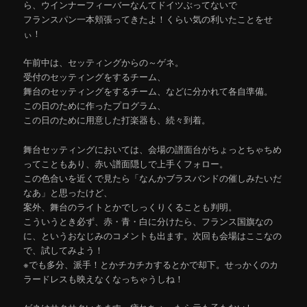
ら、ウインナーフィーバーなんてドイツぶってないで
フランスパン一本頬張ってきたよ！くらい気の利いたことをせ
ぃ！
午前中は、セッティングからの～ゲネ。
受付のセッティングをするチーム、
舞台のセッティングをするチーム、などに分かれて各自準備。
この日のために作ったプログラム、
この日のために用意した打楽器も、続々到着。
舞台セッティングにおいては、会場の譜面台がちょっとちゃちめ
ってこともあり、赤い譜面隠しで上手くフォロー。
この色合いを近くで見たら「なんかブラスバンドの催しみたいだ
なあ」と思ったけど、
案外、舞台のライトとかでしっくりくることも判明。
こういうとき必ず、赤・青・白に分けたら、フランス国旗なの
に、というおなじみのコメントも出ます。次回も会場はここなの
で、試してみよう！
※でも多分、派手！とかチカチカするとかで却下。せっかくのカ
ラードレスも映えなくなっちゃうしね！