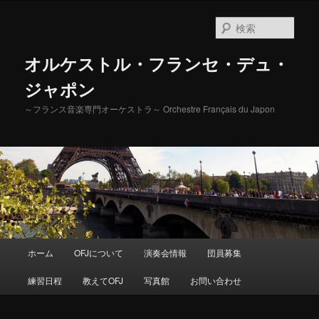
検
索
オルケストル・フランセ・デュ・
ジャポン
～フランス音楽専門オーケストラ～ Orchestre Français du Japon
メ
ホーム
OFJについて
演奏会情報
団員募集
メ
イ
ン
練習日程
教えてOFJ
写真館
お問い合わせ
イ
メ
ニ
ン