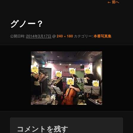
ュ
画
← 前へ
ー
像
コ
ナ
ビ
グノー？
ン
ゲ
ー
公開日時:
2014年3月17日
@
240 × 180
カテゴリー:
本番写真集
テ
シ
ョ
ン
ン
ツ
へ
移
動
コメントを残す