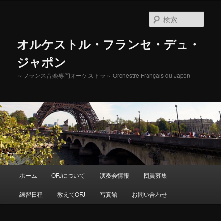
検
索
オルケストル・フランセ・デュ・
ジャポン
～フランス音楽専門オーケストラ～ Orchestre Français du Japon
メ
ホーム
OFJについて
演奏会情報
団員募集
メ
イ
ン
練習日程
教えてOFJ
写真館
お問い合わせ
イ
メ
ニ
ン